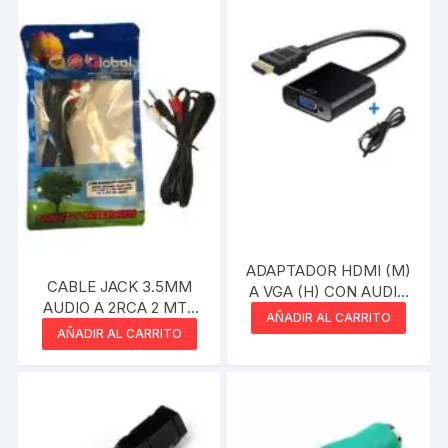
ADAPTADOR HDMI (M)
CABLE JACK 3.5MM
A VGA (H) CON AUDIO
AUDIO A 2RCA 2 MTS
NEGRO BLISTER SIN
AÑADIR AL CARRITO
NETMAK
MARCA
AÑADIR AL CARRITO